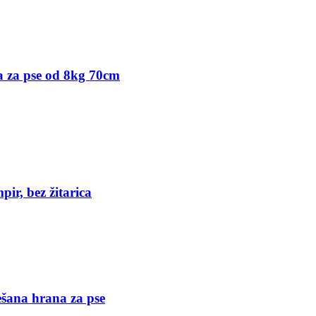
ja za pse od 8kg 70cm
ir, bez žitarica
šana hrana za pse