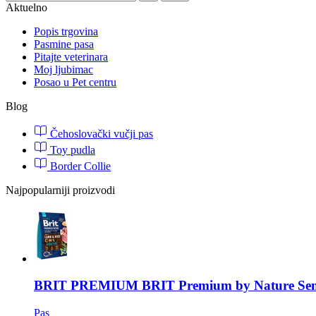
Aktuelno
Popis trgovina
Pasmine pasa
Pitajte veterinara
Moj ljubimac
Posao u Pet centru
Blog
Čehoslovački vučji pas
Toy pudla
Border Collie
Najpopularniji proizvodi
BRIT PREMIUM
BRIT Premium by Nature Sens
Pas