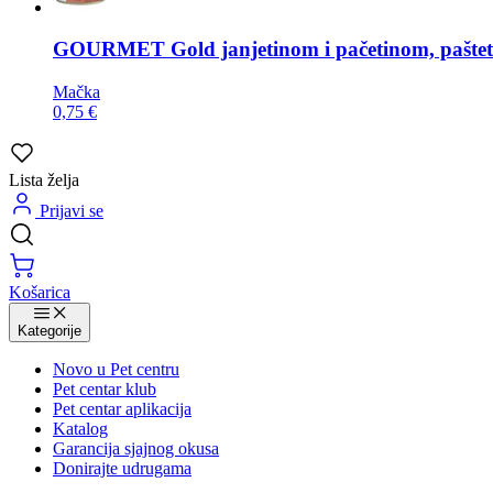
GOURMET
Gold janjetinom i pačetinom, paštet
Mačka
0,75 €
Lista želja
Prijavi se
Košarica
Kategorije
Novo u Pet centru
Pet centar klub
Pet centar aplikacija
Katalog
Garancija sjajnog okusa
Donirajte udrugama