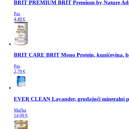
BRIT PREMIUM
BRIT Premium by Nature Ad
Pas
4,49 €
BRIT CARE
BRIT Mono Protein, kunićevina, bez
Pas
2,79 €
EVER CLEAN
Lavander, grudajući mineralni pi
Mačka
14,99 €