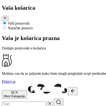
Preskoči
Vaša košarica
na
sadržaj
Vaši proizvodi
Naručite ponovo
Vaša je košarica prazna
Dodajte proizvode u košaricu
Molimo vas da se prijavite kako biste mogli pregledati svoje prethodn
Prijavi se
Meni
Kategorije