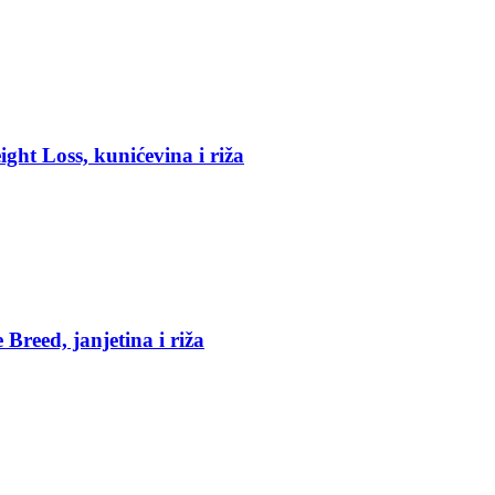
ght Loss, kunićevina i riža
reed, janjetina i riža