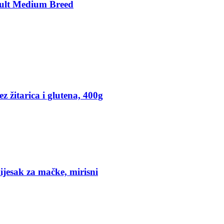
ult Medium Breed
 žitarica i glutena, 400g
jesak za mačke, mirisni