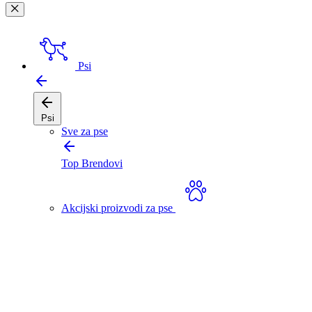
Psi
Psi
Sve za pse
Top Brendovi
Akcijski proizvodi za pse