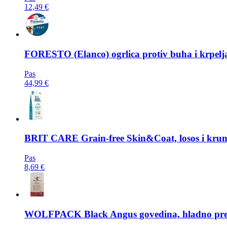
12,49 €
FORESTO
(Elanco) ogrlica protiv buha i krpel
Pas
44,99 €
BRIT CARE
Grain-free Skin&Coat, losos i krump
Pas
8,69 €
WOLFPACK
Black Angus govedina, hladno pre