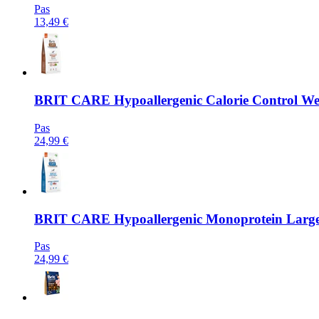
Pas
13,49 €
BRIT CARE
Hypoallergenic Calorie Control Wei
Pas
24,99 €
BRIT CARE
Hypoallergenic Monoprotein Large B
Pas
24,99 €