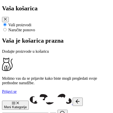
Preskoči
Vaša košarica
na
sadržaj
Vaši proizvodi
Naručite ponovo
Vaša je košarica prazna
Dodajte proizvode u košaricu
Molimo vas da se prijavite kako biste mogli pregledati svoje
prethodne narudžbe.
Prijavi se
Meni
Kategorije