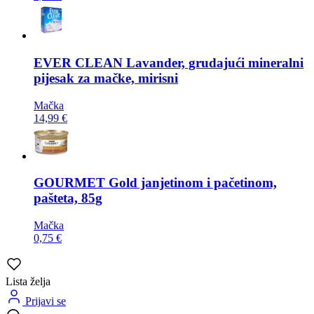
EVER CLEAN
Lavander, grudajući mineralni
pijesak za mačke, mirisni
Mačka
14,99 €
GOURMET
Gold janjetinom i pačetinom,
pašteta, 85g
Mačka
0,75 €
Lista želja
Prijavi se