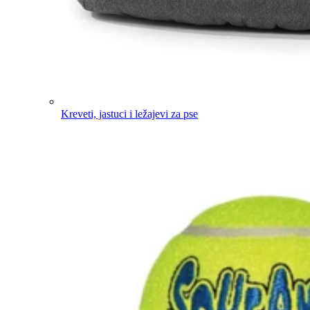
Kreveti, jastuci i ležajevi za pse