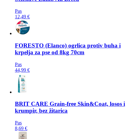
Pas
12,49 €
FORESTO
(Elanco) ogrlica protiv buha i
krpelja za pse od 8kg 70cm
Pas
44,99 €
BRIT CARE
Grain-free Skin&Coat, losos i
krumpir, bez žitarica
Pas
8,69 €