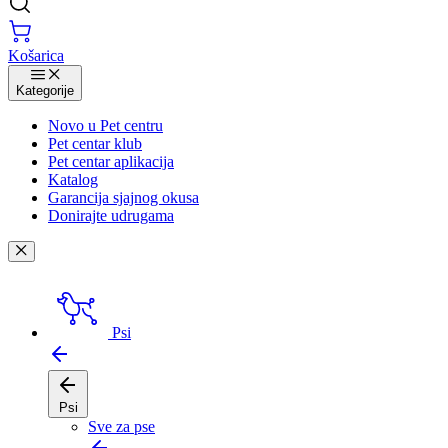
Košarica
Kategorije
Novo u Pet centru
Pet centar klub
Pet centar aplikacija
Katalog
Garancija sjajnog okusa
Donirajte udrugama
Psi
Psi
Sve za pse