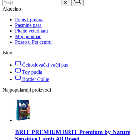
Aktuelno
Popis trgovina
Pasmine pasa
Pitajte veterinara
Moj ljubimac
Posao u Pet centru
Blog
Čehoslovački vučji pas
Toy pudla
Border Collie
Najpopularniji proizvodi
BRIT PREMIUM
BRIT Premium by Nature
Sensitive Lamb All Breed