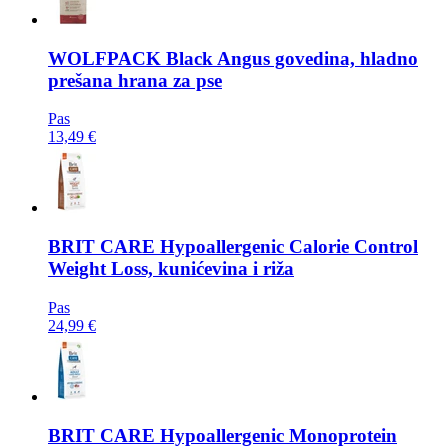
WOLFPACK
Black Angus govedina, hladno
prešana hrana za pse
Pas
13,49 €
BRIT CARE
Hypoallergenic Calorie Control
Weight Loss, kunićevina i riža
Pas
24,99 €
BRIT CARE
Hypoallergenic Monoprotein