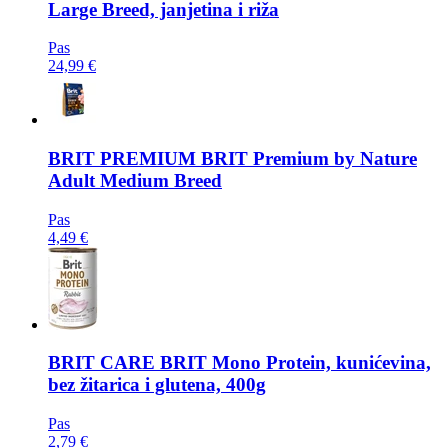
Large Breed, janjetina i riža
Pas
24,99 €
BRIT PREMIUM
BRIT Premium by Nature
Adult Medium Breed
Pas
4,49 €
BRIT CARE
BRIT Mono Protein, kunićevina,
bez žitarica i glutena, 400g
Pas
2,79 €