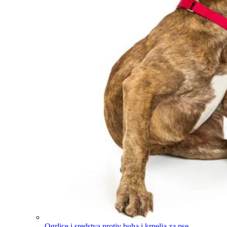
Ogrlice i sredstva protiv buha i krpelja za pse