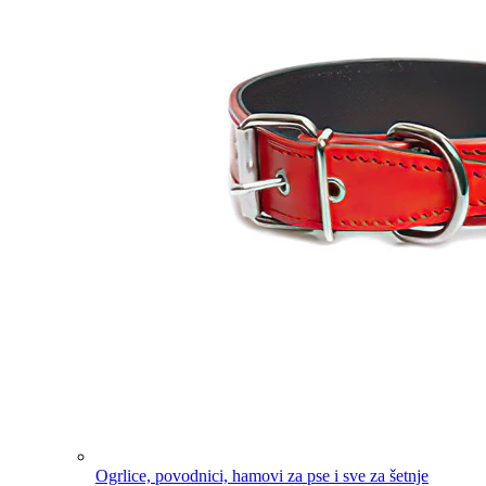
Ogrlice, povodnici, hamovi za pse i sve za šetnje