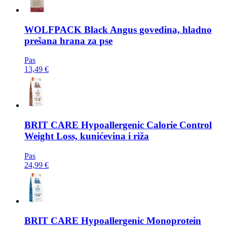
WOLFPACK
Black Angus govedina, hladno
prešana hrana za pse
Pas
13,49 €
BRIT CARE
Hypoallergenic Calorie Control
Weight Loss, kunićevina i riža
Pas
24,99 €
BRIT CARE
Hypoallergenic Monoprotein