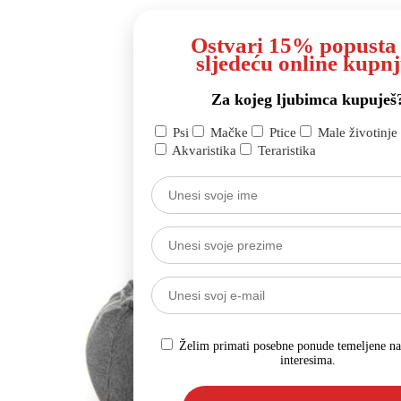
Ostvari 15% popusta
sljedeću online kupnj
Za kojeg ljubimca kupuješ
Psi
Mačke
Ptice
Male životinje
Akvaristika
Teraristika
Želim primati posebne ponude temeljene n
interesima.