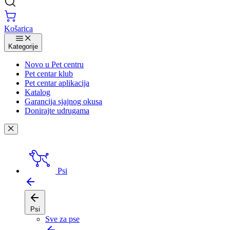
Košarica
Kategorije
Novo u Pet centru
Pet centar klub
Pet centar aplikacija
Katalog
Garancija sjajnog okusa
Donirajte udrugama
Psi
Psi
Sve za pse