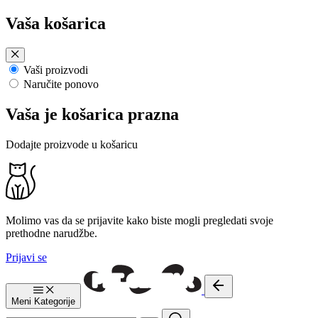
Preskoči
Vaša košarica
na
sadržaj
Vaši proizvodi
Naručite ponovo
Vaša je košarica prazna
Dodajte proizvode u košaricu
Molimo vas da se prijavite kako biste mogli pregledati svoje
prethodne narudžbe.
Prijavi se
Meni
Kategorije