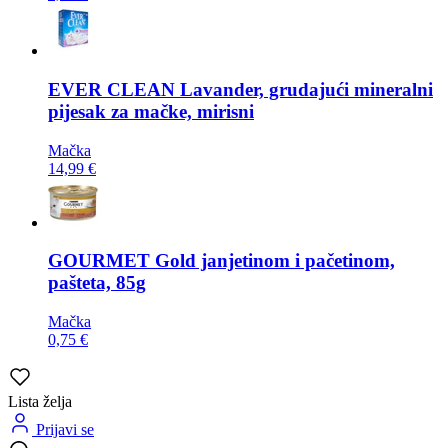
EVER CLEAN
Lavander, grudajući mineralni
pijesak za mačke, mirisni
Mačka
14,99 €
GOURMET
Gold janjetinom i pačetinom,
pašteta, 85g
Mačka
0,75 €
Lista želja
Prijavi se