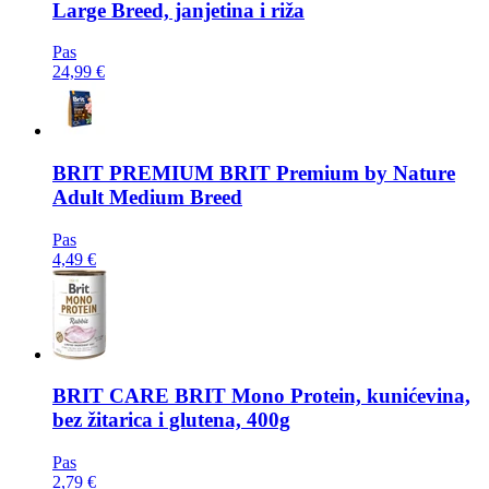
Large Breed, janjetina i riža
Pas
24,99 €
BRIT PREMIUM
BRIT Premium by Nature
Adult Medium Breed
Pas
4,49 €
BRIT CARE
BRIT Mono Protein, kunićevina,
bez žitarica i glutena, 400g
Pas
2,79 €