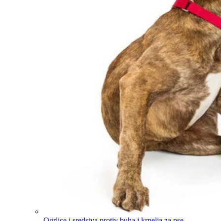
Ogrlice i sredstva protiv buha i krpelja za pse