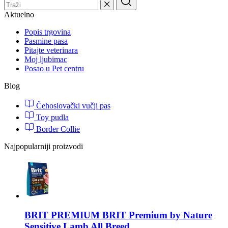
Aktuelno
Popis trgovina
Pasmine pasa
Pitajte veterinara
Moj ljubimac
Posao u Pet centru
Blog
Čehoslovački vučji pas
Toy pudla
Border Collie
Najpopularniji proizvodi
BRIT PREMIUM
BRIT Premium by Nature
Sensitive Lamb All Breed