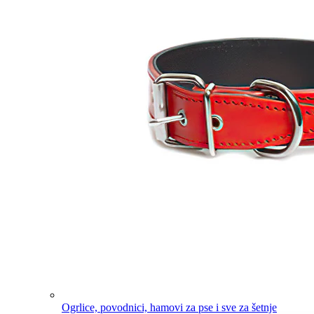
Ogrlice, povodnici, hamovi za pse i sve za šetnje