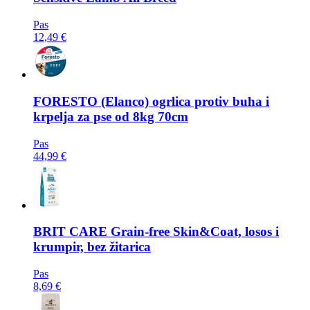
Pas
12,49 €
FORESTO
(Elanco) ogrlica protiv buha i
krpelja za pse od 8kg 70cm
Pas
44,99 €
BRIT CARE
Grain-free Skin&Coat, losos i
krumpir, bez žitarica
Pas
8,69 €