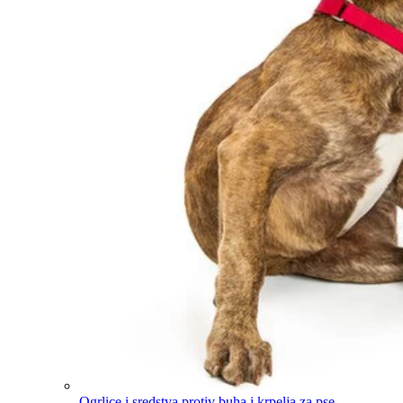
Ogrlice i sredstva protiv buha i krpelja za pse