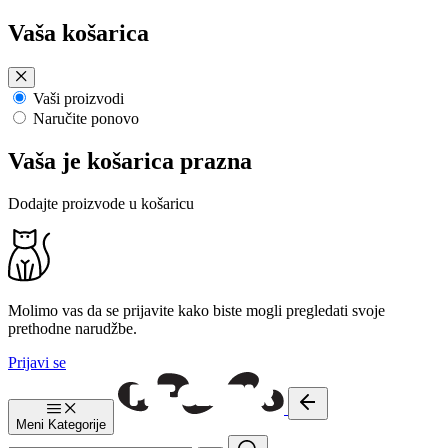
Preskoči
Vaša košarica
na
sadržaj
Vaši proizvodi
Naručite ponovo
Vaša je košarica prazna
Dodajte proizvode u košaricu
Molimo vas da se prijavite kako biste mogli pregledati svoje
prethodne narudžbe.
Prijavi se
Meni
Kategorije