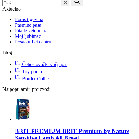
Aktuelno
Popis trgovina
Pasmine pasa
Pitajte veterinara
Moj ljubimac
Posao u Pet centru
Blog
Čehoslovački vučji pas
Toy pudla
Border Collie
Najpopularniji proizvodi
BRIT PREMIUM
BRIT Premium by Nature
Sensitive Lamb All Breed