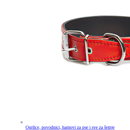
Ogrlice, povodnici, hamovi za pse i sve za šetnje