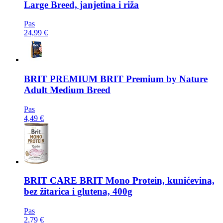
Large Breed, janjetina i riža
Pas
24,99 €
BRIT PREMIUM
BRIT Premium by Nature
Adult Medium Breed
Pas
4,49 €
BRIT CARE
BRIT Mono Protein, kunićevina,
bez žitarica i glutena, 400g
Pas
2,79 €