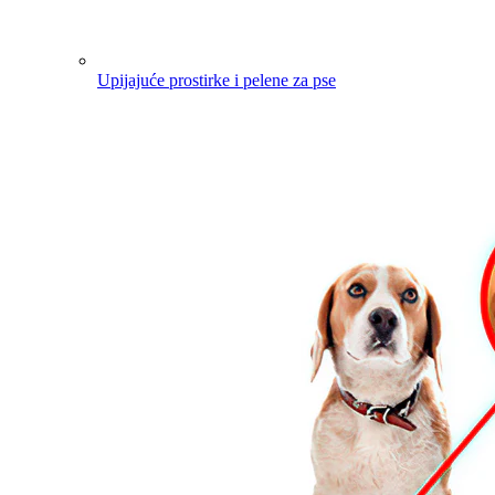
Upijajuće prostirke i pelene za pse