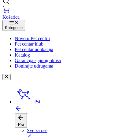
Košarica
Kategorije
Novo u Pet centru
Pet centar klub
Pet centar aplikacija
Katalog
Garancija sjajnog okusa
Donirajte udrugama
Psi
Psi
Sve za pse