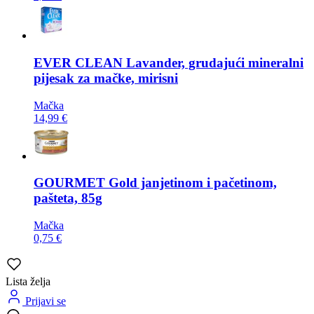
EVER CLEAN
Lavander, grudajući mineralni
pijesak za mačke, mirisni
Mačka
14,99 €
GOURMET
Gold janjetinom i pačetinom,
pašteta, 85g
Mačka
0,75 €
Lista želja
Prijavi se