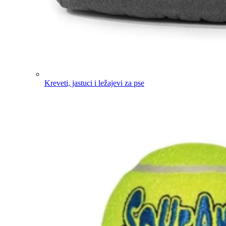
Kreveti, jastuci i ležajevi za pse