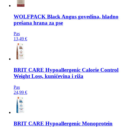
WOLFPACK
Black Angus govedina, hladno
prešana hrana za pse
Pas
13,49 €
BRIT CARE
Hypoallergenic Calorie Control
Weight Loss, kunićevina i riža
Pas
24,99 €
BRIT CARE
Hypoallergenic Monoprotein