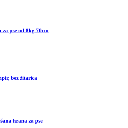
ja za pse od 8kg 70cm
ir, bez žitarica
šana hrana za pse