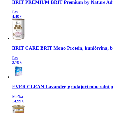
BRIT PREMIUM
BRIT Premium by Nature Ad
Pas
4,49 €
BRIT CARE
BRIT Mono Protein, kunićevina, bez
Pas
2,79 €
EVER CLEAN
Lavander, grudajući mineralni pi
Mačka
14,99 €