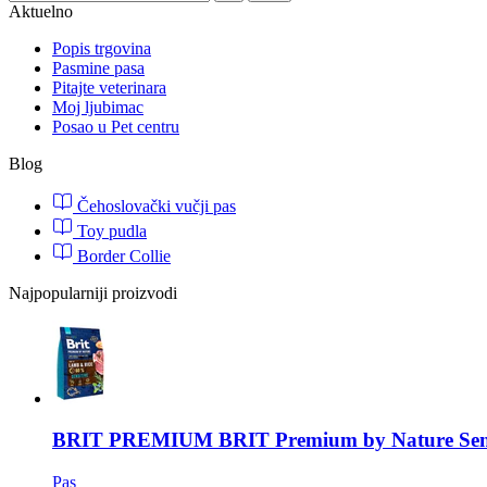
Aktuelno
Popis trgovina
Pasmine pasa
Pitajte veterinara
Moj ljubimac
Posao u Pet centru
Blog
Čehoslovački vučji pas
Toy pudla
Border Collie
Najpopularniji proizvodi
BRIT PREMIUM
BRIT Premium by Nature Sens
Pas