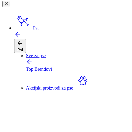
Psi
Psi
Sve za pse
Top Brendovi
Akcijski proizvodi za pse