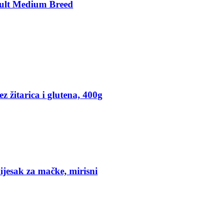
ult Medium Breed
 žitarica i glutena, 400g
Ostvari 15% pop
sljedeću online 
Za kojeg ljubimca kup
jesak za mačke, mirisni
Psi
Mačke
Ptice
Male životi
Teraristika