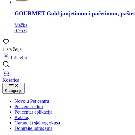
GOURMET
Gold janjetinom i pačetinom, paštet
Mačka
0,75 €
Lista želja
Prijavi se
Košarica
Kategorije
Novo u Pet centru
Pet centar klub
Pet centar aplikacija
Katalog
Garancija sjajnog okusa
Donirajte udrugama