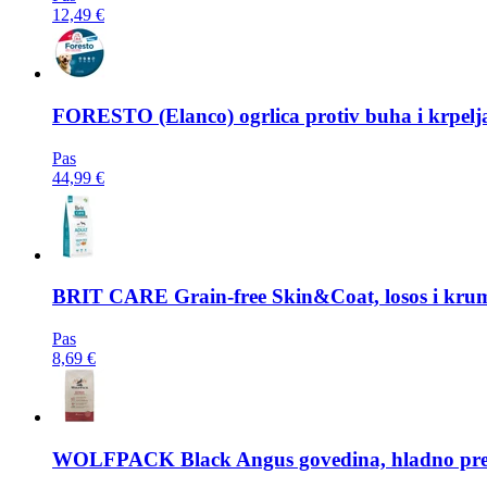
12,49 €
FORESTO
(Elanco) ogrlica protiv buha i krpel
Pas
44,99 €
BRIT CARE
Grain-free Skin&Coat, losos i krump
Pas
8,69 €
WOLFPACK
Black Angus govedina, hladno pre