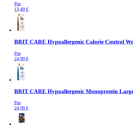
Pas
13,49 €
BRIT CARE
Hypoallergenic Calorie Control Wei
Pas
24,99 €
BRIT CARE
Hypoallergenic Monoprotein Large B
Pas
24,99 €