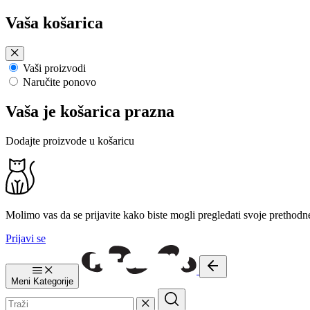
Preskoči
Vaša košarica
na
sadržaj
Vaši proizvodi
Naručite ponovo
Vaša je košarica prazna
Dodajte proizvode u košaricu
Molimo vas da se prijavite kako biste mogli pregledati svoje prethodn
Prijavi se
Meni
Kategorije