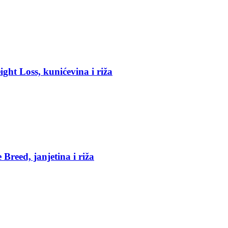
ght Loss, kunićevina i riža
reed, janjetina i riža