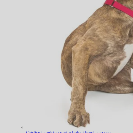
Ogrlice i sredstva protiv buha i krpelja za pse