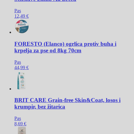
Pas
12,49 €
FORESTO
(Elanco) ogrlica protiv buha i
krpelja za pse od 8kg 70cm
Pas
44,99 €
BRIT CARE
Grain-free Skin&Coat, losos i
krumpir, bez žitarica
Pas
8,69 €