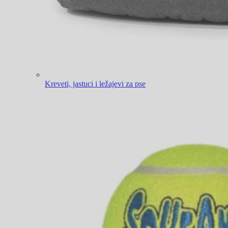
Kreveti, jastuci i ležajevi za pse