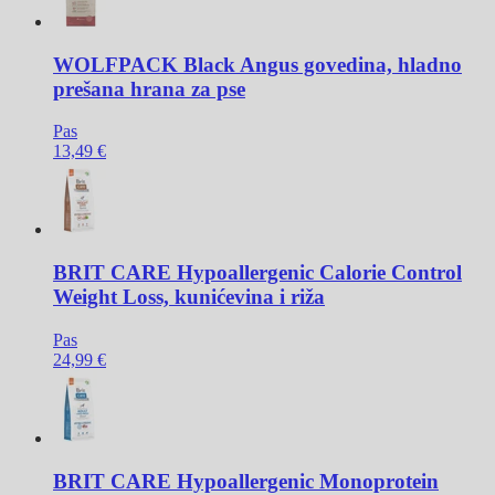
WOLFPACK
Black Angus govedina, hladno
prešana hrana za pse
Pas
13,49 €
BRIT CARE
Hypoallergenic Calorie Control
Weight Loss, kunićevina i riža
Pas
24,99 €
BRIT CARE
Hypoallergenic Monoprotein