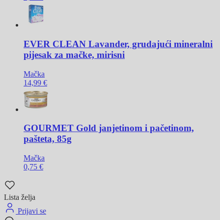
EVER CLEAN
Lavander, grudajući mineralni
pijesak za mačke, mirisni
Mačka
14,99 €
GOURMET
Gold janjetinom i pačetinom,
pašteta, 85g
Mačka
0,75 €
Lista želja
Prijavi se