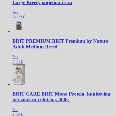
Large Breed, janjetina i riža
Pas
24,99 €
BRIT PREMIUM
BRIT Premium by Nature
Adult Medium Breed
Pas
4,49 €
BRIT CARE
BRIT Mono Protein, kunićevina,
bez žitarica i glutena, 400g
Pas
2,79 €