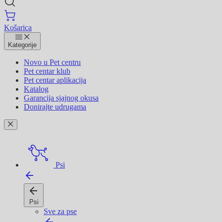
Košarica
Kategorije
Novo u Pet centru
Pet centar klub
Pet centar aplikacija
Katalog
Garancija sjajnog okusa
Donirajte udrugama
Psi
Psi
Sve za pse