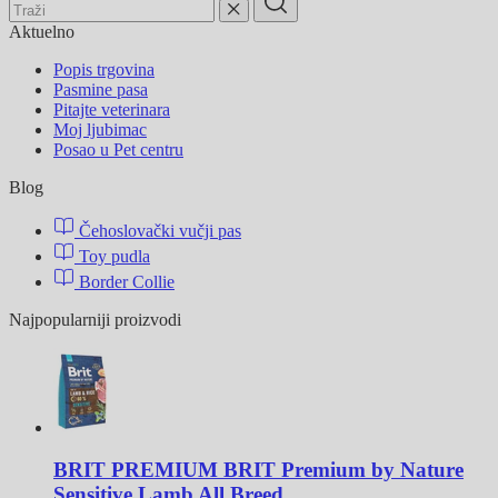
Aktuelno
Popis trgovina
Pasmine pasa
Pitajte veterinara
Moj ljubimac
Posao u Pet centru
Blog
Čehoslovački vučji pas
Toy pudla
Border Collie
Najpopularniji proizvodi
BRIT PREMIUM
BRIT Premium by Nature
Sensitive Lamb All Breed