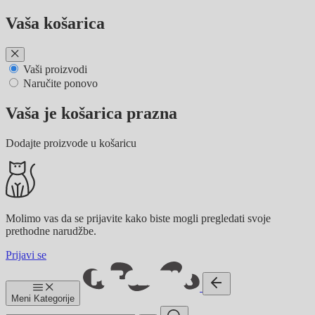
Preskoči
Vaša košarica
na
sadržaj
Vaši proizvodi
Naručite ponovo
Vaša je košarica prazna
Dodajte proizvode u košaricu
Molimo vas da se prijavite kako biste mogli pregledati svoje
prethodne narudžbe.
Prijavi se
Meni
Kategorije