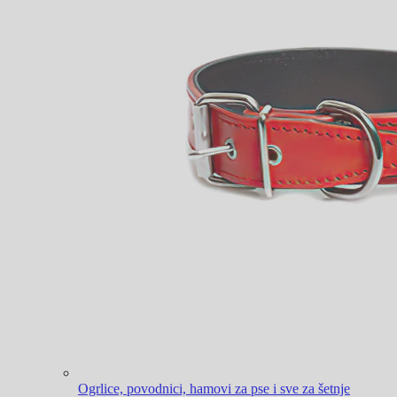
Ogrlice, povodnici, hamovi za pse i sve za šetnje