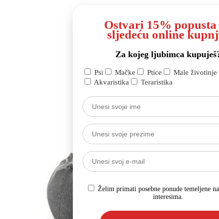
Ostvari 15% popusta
sljedeću online kupnj
Za kojeg ljubimca kupuješ
Psi
Mačke
Ptice
Male životinje
Akvaristika
Teraristika
Želim primati posebne ponude temeljene n
interesima.