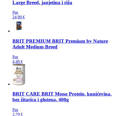
Large Breed, janjetina i riža
Pas
24,99 €
BRIT PREMIUM
BRIT Premium by Nature
Adult Medium Breed
Pas
4,49 €
BRIT CARE
BRIT Mono Protein, kunićevina,
bez žitarica i glutena, 400g
Pas
2,79 €