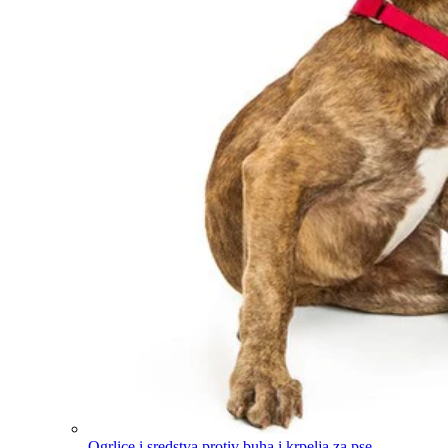
Ogrlice i sredstva protiv buha i krpelja za pse