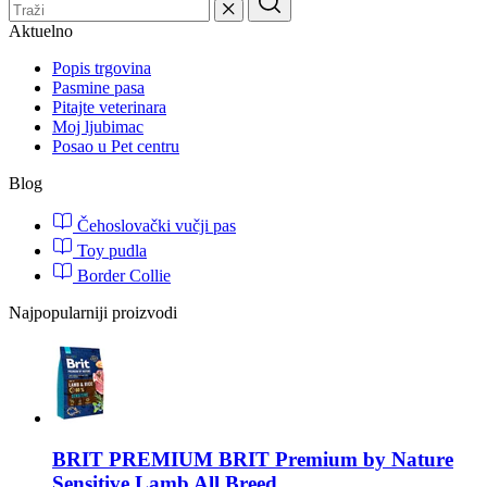
Aktuelno
Popis trgovina
Pasmine pasa
Pitajte veterinara
Moj ljubimac
Posao u Pet centru
Blog
Čehoslovački vučji pas
Toy pudla
Border Collie
Najpopularniji proizvodi
BRIT PREMIUM
BRIT Premium by Nature
Sensitive Lamb All Breed