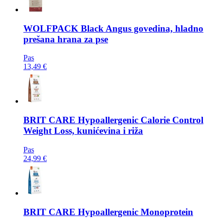
WOLFPACK
Black Angus govedina, hladno
prešana hrana za pse
Pas
13,49 €
BRIT CARE
Hypoallergenic Calorie Control
Weight Loss, kunićevina i riža
Pas
24,99 €
BRIT CARE
Hypoallergenic Monoprotein