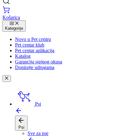
Košarica
Kategorije
Novo u Pet centru
Pet centar klub
Pet centar aplikacija
Katalog
Garancija sjajnog okusa
Donirajte udrugama
Psi
Psi
Sve za pse