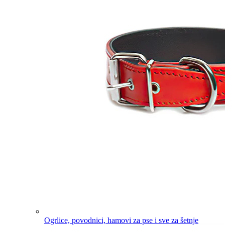
Ogrlice, povodnici, hamovi za pse i sve za šetnje