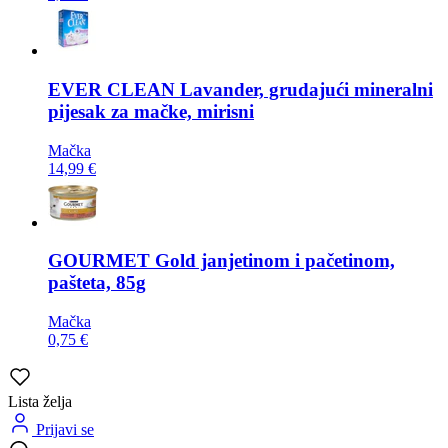
EVER CLEAN
Lavander, grudajući mineralni
pijesak za mačke, mirisni
Mačka
14,99 €
GOURMET
Gold janjetinom i pačetinom,
pašteta, 85g
Mačka
0,75 €
Lista želja
Prijavi se