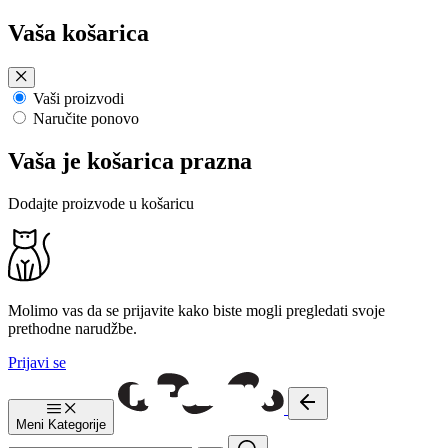
Preskoči
Vaša košarica
na
sadržaj
Vaši proizvodi
Naručite ponovo
Vaša je košarica prazna
Dodajte proizvode u košaricu
Molimo vas da se prijavite kako biste mogli pregledati svoje
prethodne narudžbe.
Prijavi se
Meni
Kategorije