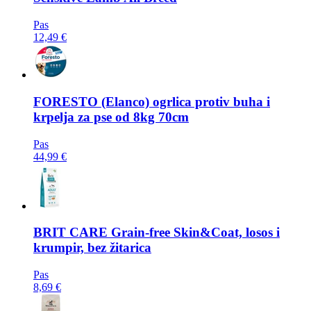
Pas
12,49 €
FORESTO
(Elanco) ogrlica protiv buha i
krpelja za pse od 8kg 70cm
Pas
44,99 €
BRIT CARE
Grain-free Skin&Coat, losos i
krumpir, bez žitarica
Pas
8,69 €