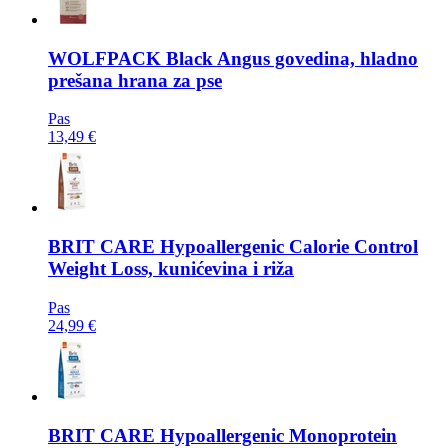
WOLFPACK
Black Angus govedina, hladno
prešana hrana za pse
Pas
13,49 €
BRIT CARE
Hypoallergenic Calorie Control
Weight Loss, kunićevina i riža
Pas
24,99 €
BRIT CARE
Hypoallergenic Monoprotein