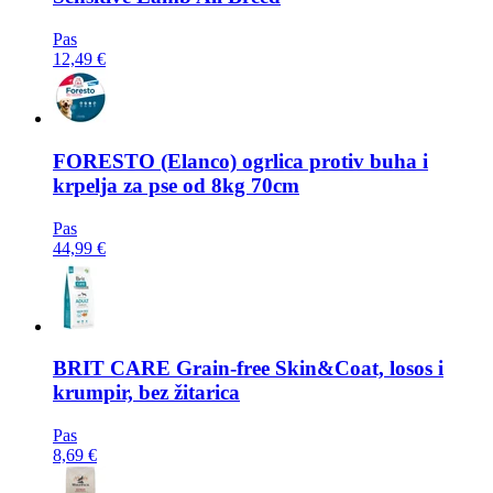
Pas
12,49 €
FORESTO
(Elanco) ogrlica protiv buha i
krpelja za pse od 8kg 70cm
Pas
44,99 €
BRIT CARE
Grain-free Skin&Coat, losos i
krumpir, bez žitarica
Pas
8,69 €