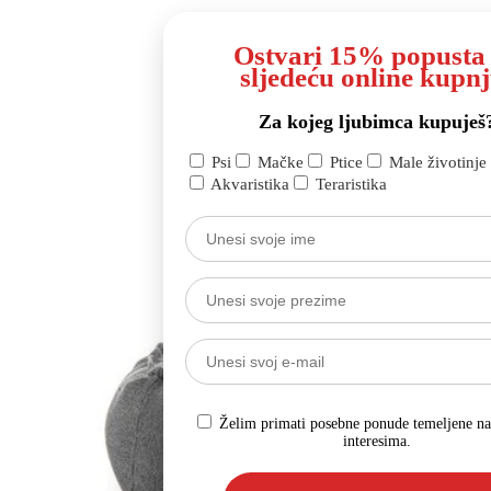
Ostvari 15% popusta
sljedeću online kupnj
Za kojeg ljubimca kupuješ
Psi
Mačke
Ptice
Male životinje
Akvaristika
Teraristika
Želim primati posebne ponude temeljene n
interesima.