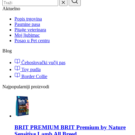
Aktuelno
Popis trgovina
Pasmine pasa
Pitajte veterinara
Moj ljubimac
Posao u Pet centru
Blog
Čehoslovački vučji pas
Toy pudla
Border Collie
Najpopularniji proizvodi
BRIT PREMIUM
BRIT Premium by Nature
Sensitive Lamb All Breed