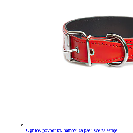
Ogrlice, povodnici, hamovi za pse i sve za šetnje