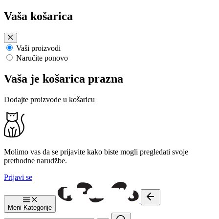
Preskoči
Vaša košarica
na
sadržaj
Vaši proizvodi
Naručite ponovo
Vaša je košarica prazna
Dodajte proizvode u košaricu
Molimo vas da se prijavite kako biste mogli pregledati svoje
prethodne narudžbe.
Prijavi se
Meni
Kategorije