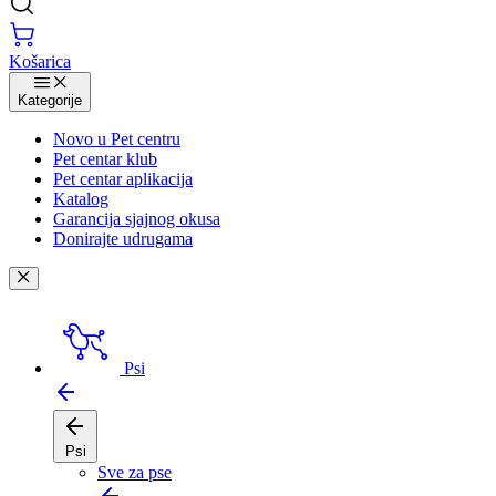
Košarica
Kategorije
Novo u Pet centru
Pet centar klub
Pet centar aplikacija
Katalog
Garancija sjajnog okusa
Donirajte udrugama
Psi
Psi
Sve za pse