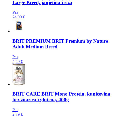
Large Breed, janjetina i riža
Pas
24,99 €
BRIT PREMIUM
BRIT Premium by Nature
Adult Medium Breed
Pas
4,49 €
BRIT CARE
BRIT Mono Protein, kunićevina,
bez žitarica i glutena, 400g
Pas
2,79 €