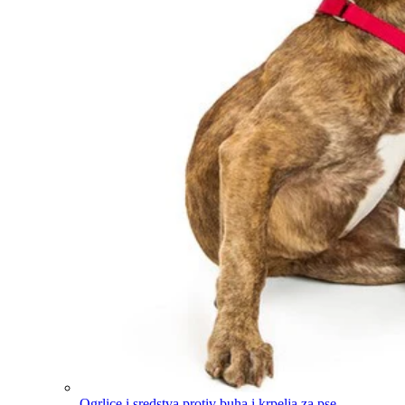
Ogrlice i sredstva protiv buha i krpelja za pse