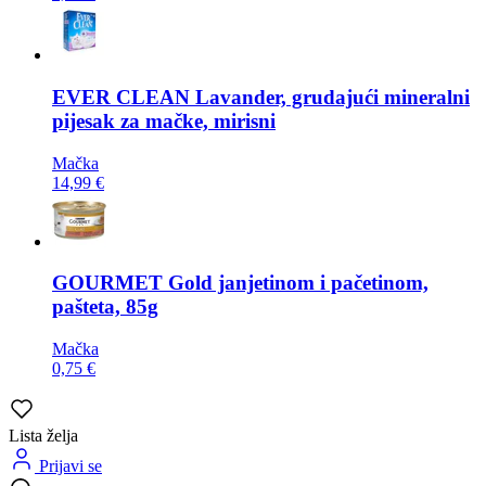
EVER CLEAN
Lavander, grudajući mineralni
pijesak za mačke, mirisni
Mačka
14,99 €
GOURMET
Gold janjetinom i pačetinom,
pašteta, 85g
Mačka
0,75 €
Lista želja
Prijavi se