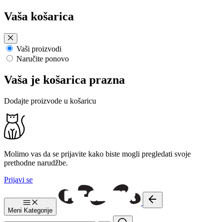
Preskoči
Vaša košarica
na
sadržaj
Vaši proizvodi
Naručite ponovo
Vaša je košarica prazna
Dodajte proizvode u košaricu
Molimo vas da se prijavite kako biste mogli pregledati svoje
prethodne narudžbe.
Prijavi se
Meni
Kategorije