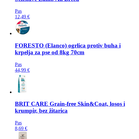
Pas
12,49 €
FORESTO
(Elanco) ogrlica protiv buha i
krpelja za pse od 8kg 70cm
Pas
44,99 €
BRIT CARE
Grain-free Skin&Coat, losos i
krumpir, bez žitarica
Pas
8,69 €