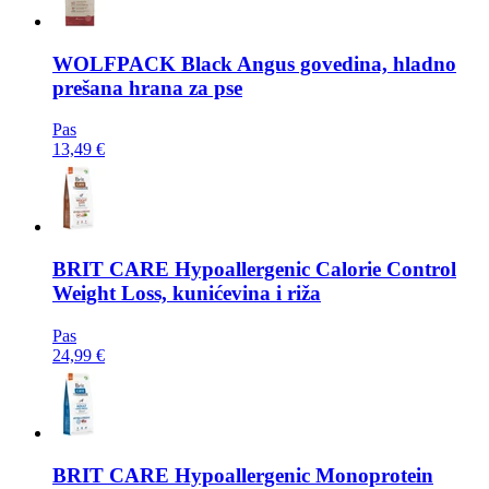
WOLFPACK
Black Angus govedina, hladno
prešana hrana za pse
Pas
13,49 €
BRIT CARE
Hypoallergenic Calorie Control
Weight Loss, kunićevina i riža
Pas
24,99 €
BRIT CARE
Hypoallergenic Monoprotein