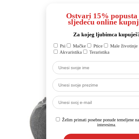
Ostvari 15% popusta
sljedeću online kupnj
Za kojeg ljubimca kupuješ
Psi
Mačke
Ptice
Male životinje
Akvaristika
Teraristika
Želim primati posebne ponude temeljene n
interesima.