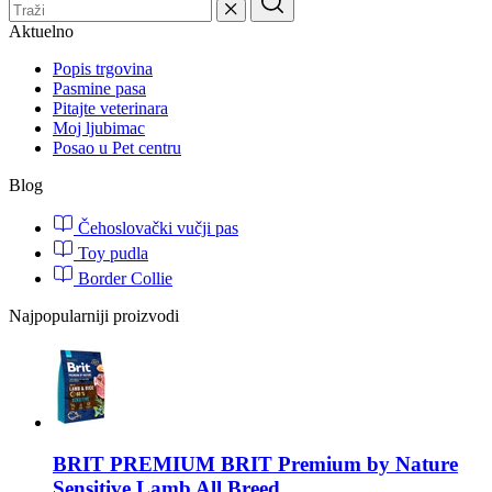
Aktuelno
Popis trgovina
Pasmine pasa
Pitajte veterinara
Moj ljubimac
Posao u Pet centru
Blog
Čehoslovački vučji pas
Toy pudla
Border Collie
Najpopularniji proizvodi
BRIT PREMIUM
BRIT Premium by Nature
Sensitive Lamb All Breed