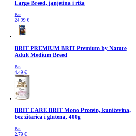
Large Breed, janjetina i riža
Pas
24,99 €
BRIT PREMIUM
BRIT Premium by Nature
Adult Medium Breed
Pas
4,49 €
BRIT CARE
BRIT Mono Protein, kunićevina,
bez žitarica i glutena, 400g
Pas
2,79 €