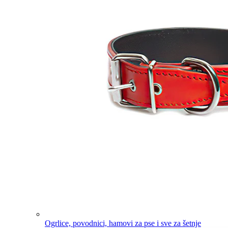
Ogrlice, povodnici, hamovi za pse i sve za šetnje