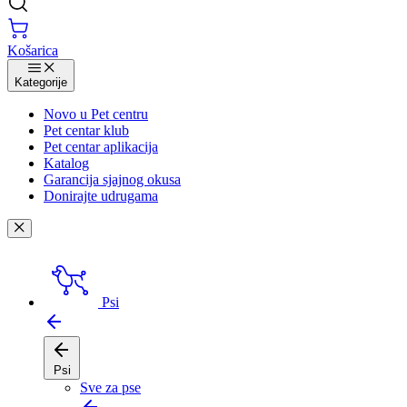
Košarica
Kategorije
Novo u Pet centru
Pet centar klub
Pet centar aplikacija
Katalog
Garancija sjajnog okusa
Donirajte udrugama
Psi
Psi
Sve za pse