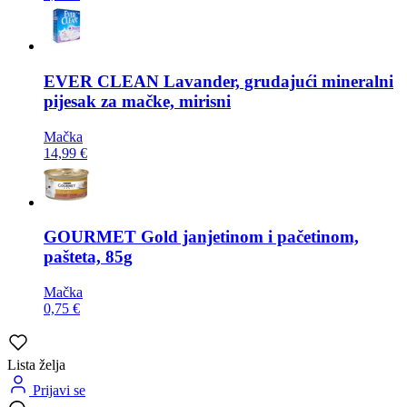
EVER CLEAN
Lavander, grudajući mineralni
pijesak za mačke, mirisni
Mačka
14,99 €
GOURMET
Gold janjetinom i pačetinom,
pašteta, 85g
Mačka
0,75 €
Lista želja
Prijavi se