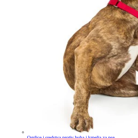
Ogrlice i sredstva protiv buha i krpelja za pse