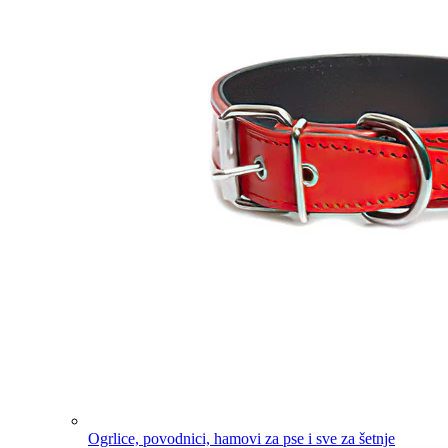
Ogrlice, povodnici, hamovi za pse i sve za šetnje