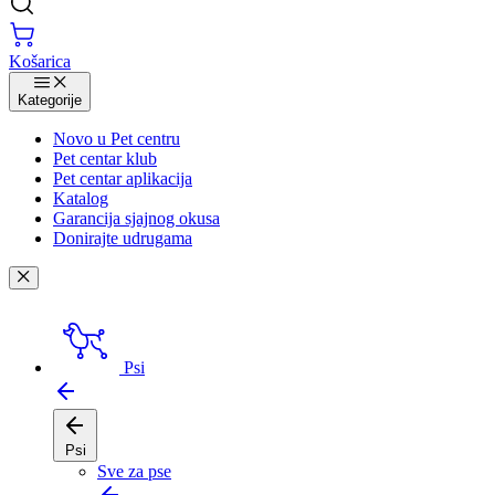
Košarica
Kategorije
Novo u Pet centru
Pet centar klub
Pet centar aplikacija
Katalog
Garancija sjajnog okusa
Donirajte udrugama
Psi
Psi
Sve za pse