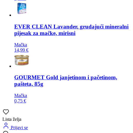
EVER CLEAN
Lavander, grudajući mineralni
pijesak za mačke, mirisni
Mačka
14,99 €
GOURMET
Gold janjetinom i pačetinom,
pašteta, 85g
Mačka
0,75 €
Lista želja
Prijavi se