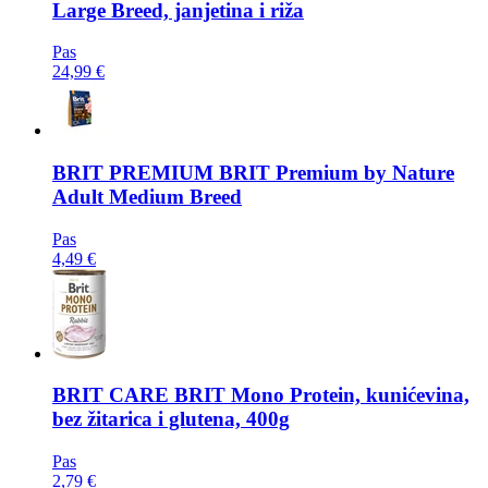
Large Breed, janjetina i riža
Pas
24,99 €
BRIT PREMIUM
BRIT Premium by Nature
Adult Medium Breed
Pas
4,49 €
BRIT CARE
BRIT Mono Protein, kunićevina,
bez žitarica i glutena, 400g
Pas
2,79 €