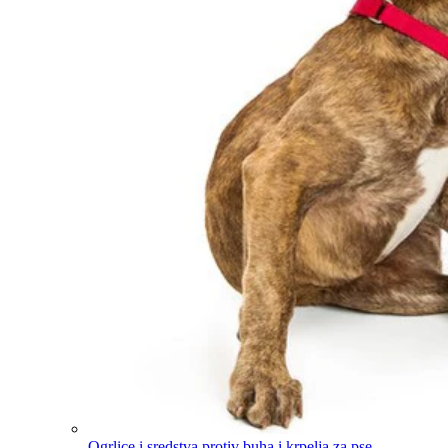
Ogrlice i sredstva protiv buha i krpelja za pse