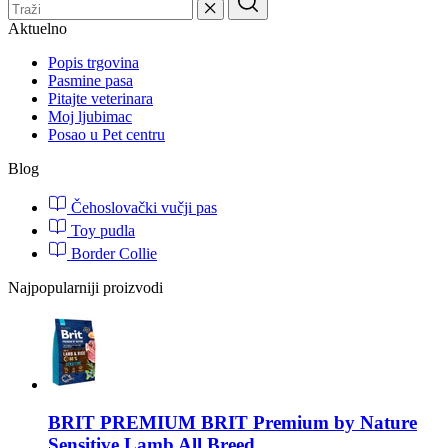
Aktuelno
Popis trgovina
Pasmine pasa
Pitajte veterinara
Moj ljubimac
Posao u Pet centru
Blog
Čehoslovački vučji pas
Toy pudla
Border Collie
Najpopularniji proizvodi
BRIT PREMIUM
BRIT Premium by Nature
Sensitive Lamb All Breed