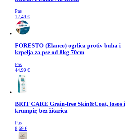
Pas
12,49 €
FORESTO
(Elanco) ogrlica protiv buha i
krpelja za pse od 8kg 70cm
Pas
44,99 €
BRIT CARE
Grain-free Skin&Coat, losos i
krumpir, bez žitarica
Pas
8,69 €