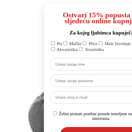
Ostvari 15% popusta
sljedeću online kupnj
Za kojeg ljubimca kupuješ
Psi
Mačke
Ptice
Male životinje
Akvaristika
Teraristika
Želim primati posebne ponude temeljene n
interesima.