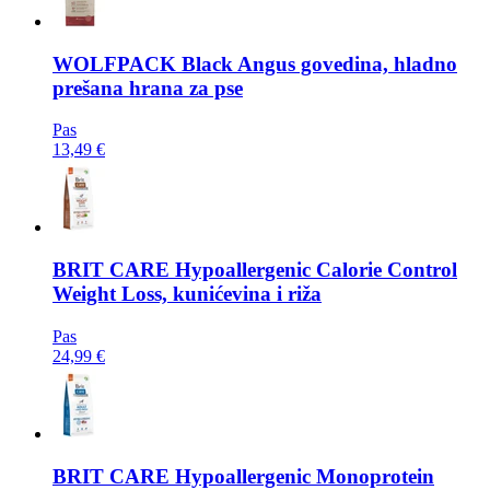
WOLFPACK
Black Angus govedina, hladno
prešana hrana za pse
Pas
13,49 €
BRIT CARE
Hypoallergenic Calorie Control
Weight Loss, kunićevina i riža
Pas
24,99 €
BRIT CARE
Hypoallergenic Monoprotein