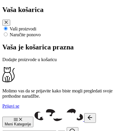
Preskoči
Vaša košarica
na
sadržaj
Vaši proizvodi
Naručite ponovo
Vaša je košarica prazna
Dodajte proizvode u košaricu
Molimo vas da se prijavite kako biste mogli pregledati svoje
prethodne narudžbe.
Prijavi se
Meni
Kategorije