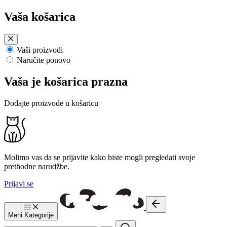
Preskoči
Vaša košarica
na
sadržaj
Vaši proizvodi
Naručite ponovo
Vaša je košarica prazna
Dodajte proizvode u košaricu
Molimo vas da se prijavite kako biste mogli pregledati svoje
prethodne narudžbe.
Prijavi se
Meni
Kategorije