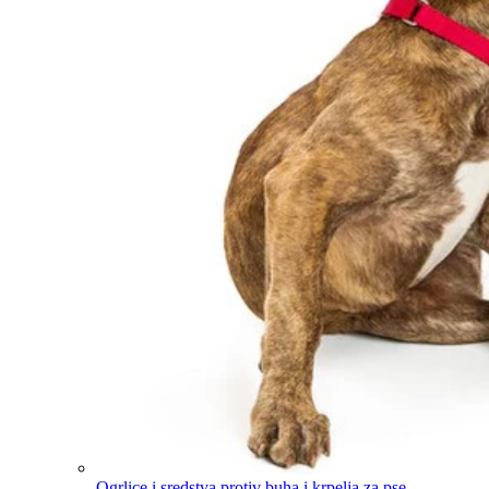
Ogrlice i sredstva protiv buha i krpelja za pse