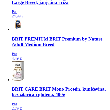
Large Breed, janjetina i riža
Pas
24,99 €
BRIT PREMIUM
BRIT Premium by Nature
Adult Medium Breed
Pas
4,49 €
BRIT CARE
BRIT Mono Protein, kunićevina,
bez žitarica i glutena, 400g
Pas
2,79 €