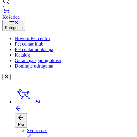
Košarica
Kategorije
Novo u Pet centru
Pet centar klub
Pet centar aplikacija
Katalog
Garancija sjajnog okusa
Donirajte udrugama
Psi
Psi
Sve za pse