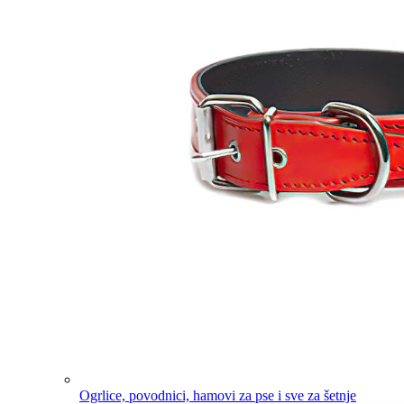
Ogrlice, povodnici, hamovi za pse i sve za šetnje