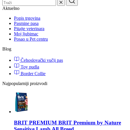
Aktuelno
Popis trgovina
Pasmine pasa
Pitajte veterinara
Moj ljubimac
Posao u Pet centru
Blog
Čehoslovački vučji pas
Toy pudla
Border Collie
Najpopularniji proizvodi
BRIT PREMIUM
BRIT Premium by Nature
Sensitive Lamb All Breed