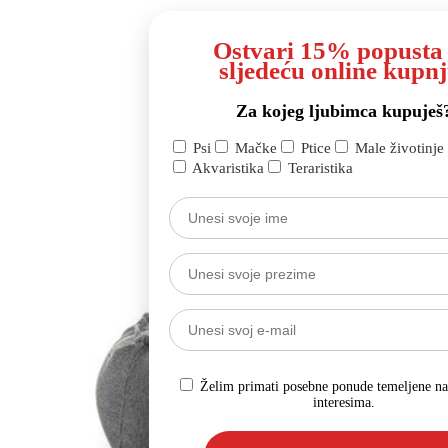
Ostvari 15% popusta
sljedeću online kupnj
Za kojeg ljubimca kupuješ
Psi
Mačke
Ptice
Male životinje
Akvaristika
Teraristika
Želim primati posebne ponude temeljene n
interesima.