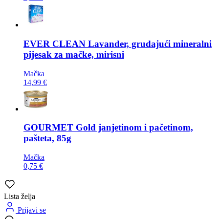
EVER CLEAN
Lavander, grudajući mineralni
pijesak za mačke, mirisni
Mačka
14,99 €
GOURMET
Gold janjetinom i pačetinom,
pašteta, 85g
Mačka
0,75 €
Lista želja
Prijavi se