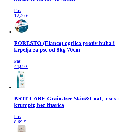
Pas
12,49 €
FORESTO
(Elanco) ogrlica protiv buha i
krpelja za pse od 8kg 70cm
Pas
44,99 €
BRIT CARE
Grain-free Skin&Coat, losos i
krumpir, bez žitarica
Pas
8,69 €