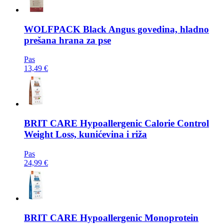
WOLFPACK
Black Angus govedina, hladno
prešana hrana za pse
Pas
13,49 €
BRIT CARE
Hypoallergenic Calorie Control
Weight Loss, kunićevina i riža
Pas
24,99 €
BRIT CARE
Hypoallergenic Monoprotein