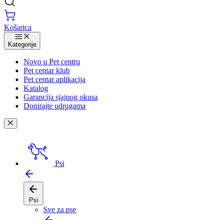
Košarica
Kategorije
Novo u Pet centru
Pet centar klub
Pet centar aplikacija
Katalog
Garancija sjajnog okusa
Donirajte udrugama
Psi
Psi
Sve za pse