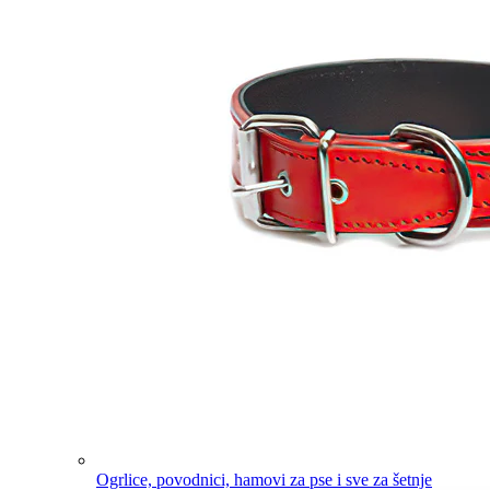
Ogrlice, povodnici, hamovi za pse i sve za šetnje