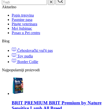
Aktuelno
Popis trgovina
Pasmine pasa
Pitajte veterinara
Moj ljubimac
Posao u Pet centru
Blog
Čehoslovački vučji pas
Toy pudla
Border Collie
Najpopularniji proizvodi
BRIT PREMIUM
BRIT Premium by Nature
Sensitive Lamb All Breed