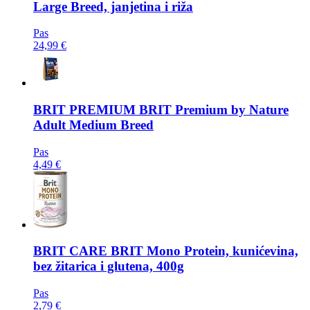
Large Breed, janjetina i riža
Pas
24,99 €
BRIT PREMIUM
BRIT Premium by Nature
Adult Medium Breed
Pas
4,49 €
BRIT CARE
BRIT Mono Protein, kunićevina,
bez žitarica i glutena, 400g
Pas
2,79 €