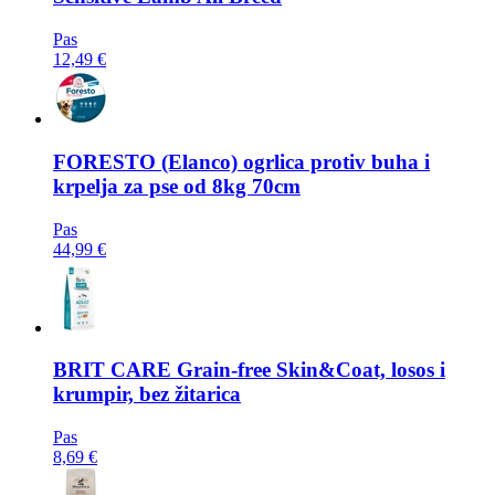
Pas
12,49 €
FORESTO
(Elanco) ogrlica protiv buha i
krpelja za pse od 8kg 70cm
Pas
44,99 €
BRIT CARE
Grain-free Skin&Coat, losos i
krumpir, bez žitarica
Pas
8,69 €