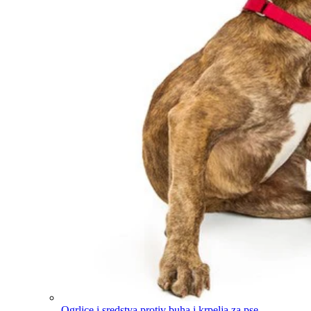
Ogrlice i sredstva protiv buha i krpelja za pse