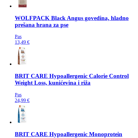
WOLFPACK
Black Angus govedina, hladno
prešana hrana za pse
Pas
13,49 €
BRIT CARE
Hypoallergenic Calorie Control
Weight Loss, kunićevina i riža
Pas
24,99 €
BRIT CARE
Hypoallergenic Monoprotein