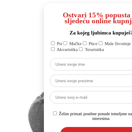
Ostvari 15% popusta
sljedeću online kupnj
Za kojeg ljubimca kupuješ
Psi
Mačke
Ptice
Male životinje
Akvaristika
Teraristika
Želim primati posebne ponude temeljene n
interesima.