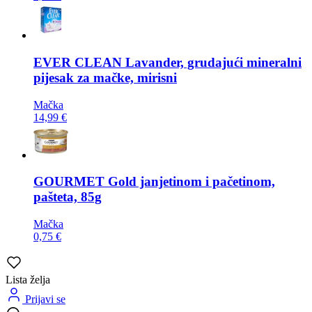
EVER CLEAN
Lavander, grudajući mineralni
pijesak za mačke, mirisni
Mačka
14,99 €
GOURMET
Gold janjetinom i pačetinom,
pašteta, 85g
Mačka
0,75 €
Lista želja
Prijavi se