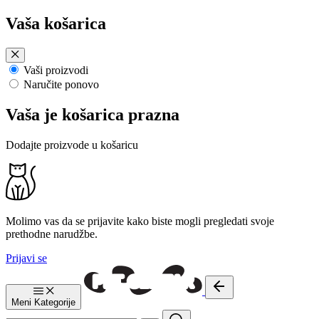
Preskoči
Vaša košarica
na
sadržaj
Vaši proizvodi
Naručite ponovo
Vaša je košarica prazna
Dodajte proizvode u košaricu
Molimo vas da se prijavite kako biste mogli pregledati svoje
prethodne narudžbe.
Prijavi se
Meni
Kategorije