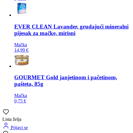
EVER CLEAN
Lavander, grudajući mineralni
pijesak za mačke, mirisni
Mačka
14,99 €
GOURMET
Gold janjetinom i pačetinom,
pašteta, 85g
Mačka
0,75 €
Lista želja
Prijavi se