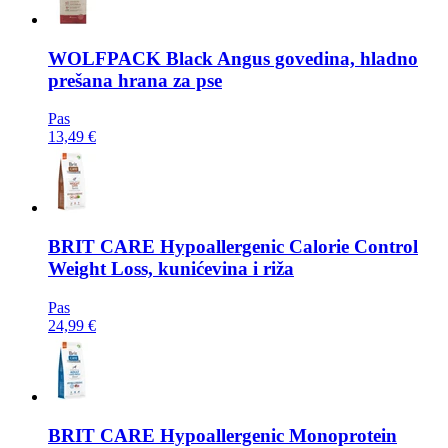
WOLFPACK
Black Angus govedina, hladno
prešana hrana za pse
Pas
13,49 €
BRIT CARE
Hypoallergenic Calorie Control
Weight Loss, kunićevina i riža
Pas
24,99 €
BRIT CARE
Hypoallergenic Monoprotein