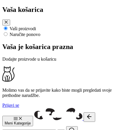
Preskoči
Vaša košarica
na
sadržaj
Vaši proizvodi
Naručite ponovo
Vaša je košarica prazna
Dodajte proizvode u košaricu
Molimo vas da se prijavite kako biste mogli pregledati svoje
prethodne narudžbe.
Prijavi se
Meni
Kategorije