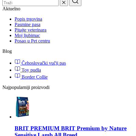
Aktuelno
Popis trgovina
Pasmine pasa
Pitajte veterinara
Moj ljubimac
Posao u Pet centru
Blog
Čehoslovački vučji pas
Toy pudla
Border Collie
Najpopularniji proizvodi
BRIT PREMIUM
BRIT Premium by Nature
Sensitive Lamb All Breed