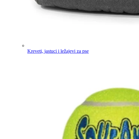
Kreveti, jastuci i ležajevi za pse