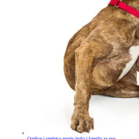
Ogrlice i sredstva protiv buha i krpelja za pse