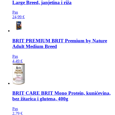
Large Breed, janjetina i riža
Pas
24,99 €
BRIT PREMIUM
BRIT Premium by Nature
Adult Medium Breed
Pas
4,49 €
BRIT CARE
BRIT Mono Protein, kunićevina,
bez žitarica i glutena, 400g
Pas
2,79 €