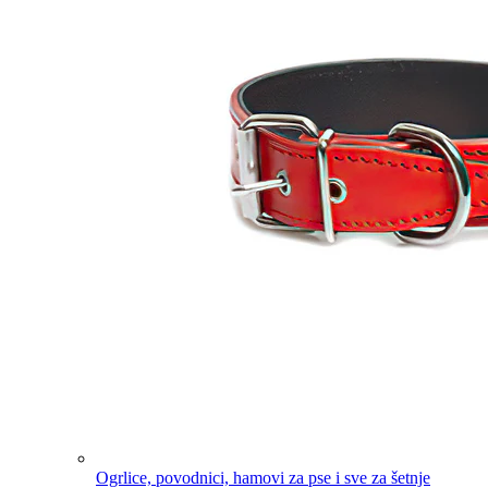
Ogrlice, povodnici, hamovi za pse i sve za šetnje