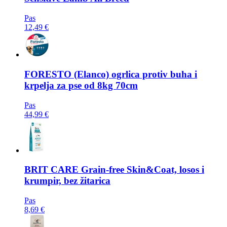
Pas
12,49 €
FORESTO
(Elanco) ogrlica protiv buha i
krpelja za pse od 8kg 70cm
Pas
44,99 €
BRIT CARE
Grain-free Skin&Coat, losos i
krumpir, bez žitarica
Pas
8,69 €