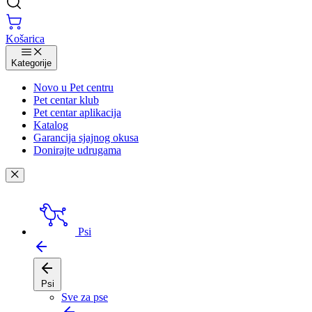
Košarica
Kategorije
Novo u Pet centru
Pet centar klub
Pet centar aplikacija
Katalog
Garancija sjajnog okusa
Donirajte udrugama
Psi
Psi
Sve za pse