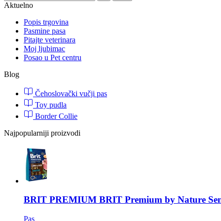
Aktuelno
Popis trgovina
Pasmine pasa
Pitajte veterinara
Moj ljubimac
Posao u Pet centru
Blog
Čehoslovački vučji pas
Toy pudla
Border Collie
Najpopularniji proizvodi
BRIT PREMIUM
BRIT Premium by Nature Sens
Pas