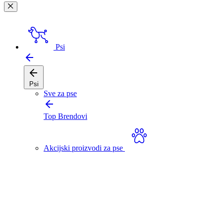
Psi
Psi
Sve za pse
Top Brendovi
Akcijski proizvodi za pse