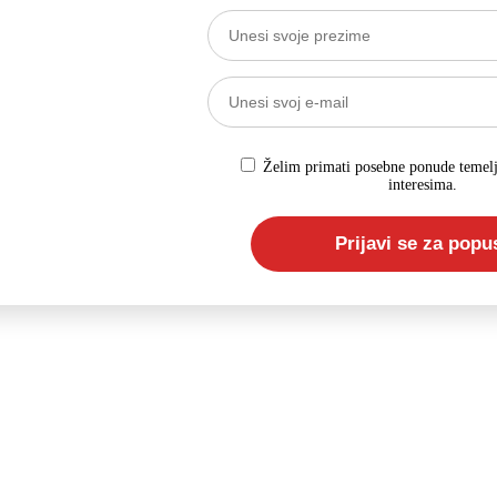
a, 85g
Želim primati posebne ponude temel
interesima.