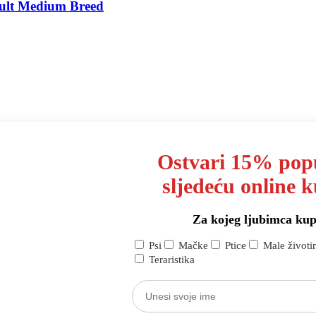
ult Medium Breed
 žitarica i glutena, 400g
Ostvari 15% pop
sljedeću online 
Za kojeg ljubimca kup
jesak za mačke, mirisni
Psi
Mačke
Ptice
Male životi
Teraristika