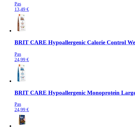
Pas
13,49 €
BRIT CARE
Hypoallergenic Calorie Control Wei
Pas
24,99 €
BRIT CARE
Hypoallergenic Monoprotein Large B
Pas
24,99 €