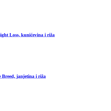
ght Loss, kunićevina i riža
reed, janjetina i riža