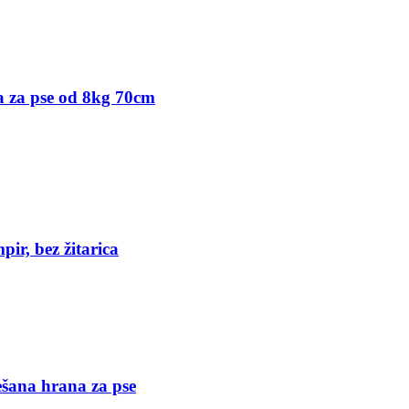
ja za pse od 8kg 70cm
ir, bez žitarica
šana hrana za pse