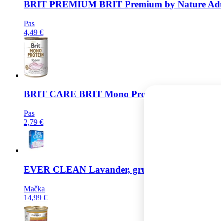
BRIT PREMIUM
BRIT Premium by Nature Ad
Pas
4,49 €
BRIT CARE
BRIT Mono Protein, kunićevina, bez
Pas
2,79 €
EVER CLEAN
Lavander, grudajući mineralni pi
Mačka
14,99 €