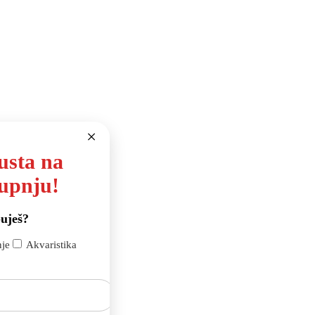
usta na
kupnju!
uješ?
nje
Akvaristika