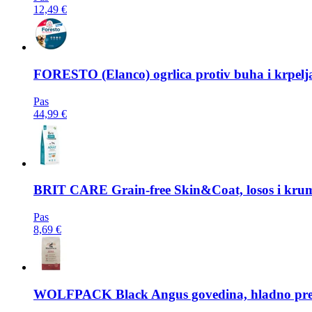
12,49 €
FORESTO
(Elanco) ogrlica protiv buha i krpel
Pas
44,99 €
BRIT CARE
Grain-free Skin&Coat, losos i krump
Pas
8,69 €
WOLFPACK
Black Angus govedina, hladno pre