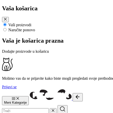
Preskoči
Vaša košarica
na
sadržaj
Vaši proizvodi
Naručite ponovo
Vaša je košarica prazna
Dodajte proizvode u košaricu
Molimo vas da se prijavite kako biste mogli pregledati svoje prethodn
Prijavi se
Meni
Kategorije