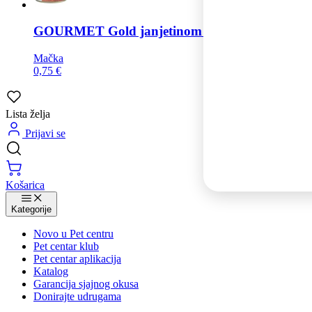
GOURMET
Gold janjetinom i pačetinom, paštet
Mačka
0,75 €
Lista želja
Prijavi se
Košarica
Kategorije
Novo u Pet centru
Pet centar klub
Pet centar aplikacija
Katalog
Garancija sjajnog okusa
Donirajte udrugama